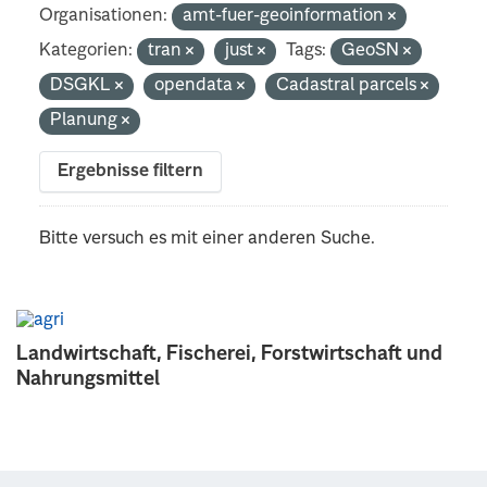
Organisationen:
amt-fuer-geoinformation
Kategorien:
tran
just
Tags:
GeoSN
DSGKL
opendata
Cadastral parcels
Planung
Ergebnisse filtern
Bitte versuch es mit einer anderen Suche.
Landwirtschaft, Fischerei, Forstwirtschaft und
Nahrungsmittel