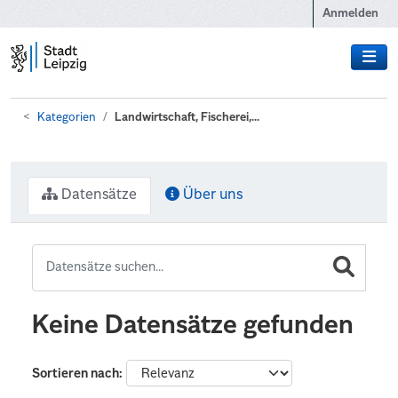
Zum Hauptinhalt wechseln
Anmelden
Kategorien
Landwirtschaft, Fischerei,...
Datensätze
Über uns
Keine Datensätze gefunden
Sortieren nach