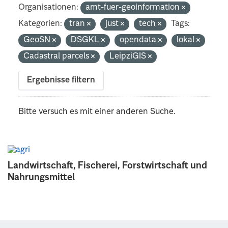
Organisationen:
amt-fuer-geoinformation
Kategorien:
tran
just
tech
Tags:
GeoSN
DSGKL
opendata
lokal
Cadastral parcels
LeipziGIS
Ergebnisse filtern
Bitte versuch es mit einer anderen Suche.
Landwirtschaft, Fischerei, Forstwirtschaft und
Nahrungsmittel