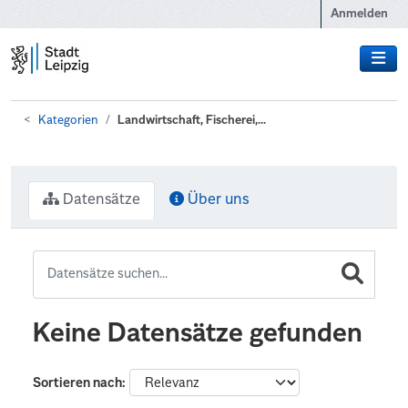
Zum Hauptinhalt wechseln
Anmelden
Kategorien
Landwirtschaft, Fischerei,...
Datensätze
Über uns
Keine Datensätze gefunden
Sortieren nach