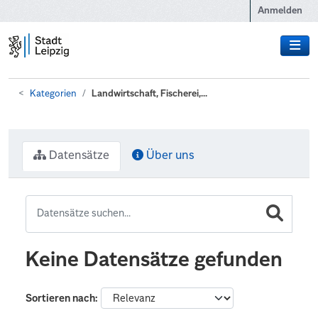
Zum Hauptinhalt wechseln
Anmelden
Kategorien
Landwirtschaft, Fischerei,...
Datensätze
Über uns
Keine Datensätze gefunden
Sortieren nach