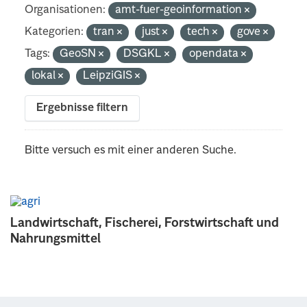
Organisationen:
amt-fuer-geoinformation
Kategorien:
tran
just
tech
gove
Tags:
GeoSN
DSGKL
opendata
lokal
LeipziGIS
Ergebnisse filtern
Bitte versuch es mit einer anderen Suche.
Landwirtschaft, Fischerei, Forstwirtschaft und
Nahrungsmittel