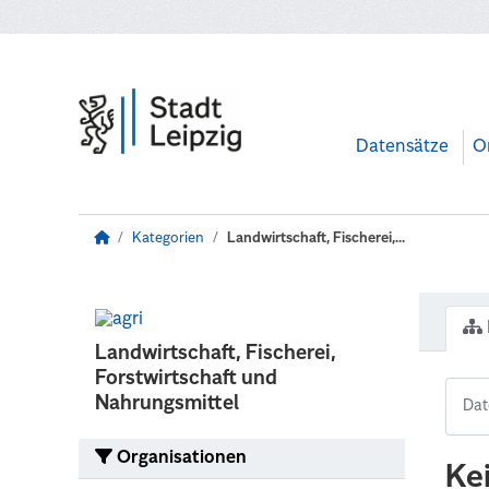
Zum Hauptinhalt wechseln
Datensätze
O
Kategorien
Landwirtschaft, Fischerei,...
Landwirtschaft, Fischerei,
Forstwirtschaft und
Nahrungsmittel
Organisationen
Ke