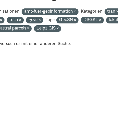
isationen:
amt-fuer-geoinformation
Kategorien:
tran
t
tech
gove
Tags:
GeoSN
DSGKL
loka
astral parcels
LeipziGIS
 versuch es mit einer anderen Suche.