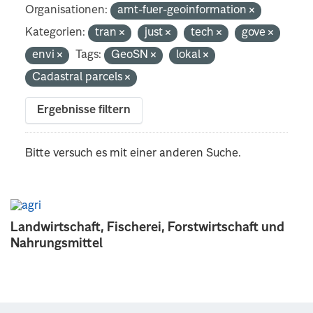
Organisationen:
amt-fuer-geoinformation
Kategorien:
tran
just
tech
gove
envi
Tags:
GeoSN
lokal
Cadastral parcels
Ergebnisse filtern
Bitte versuch es mit einer anderen Suche.
Landwirtschaft, Fischerei, Forstwirtschaft und
Nahrungsmittel