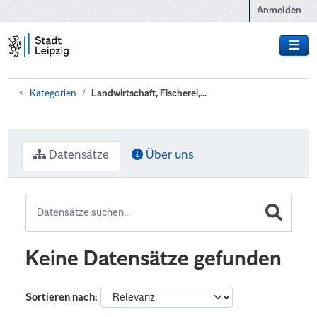
Zum Hauptinhalt wechseln
Anmelden
Kategorien
Landwirtschaft, Fischerei,...
Datensätze
Über uns
Keine Datensätze gefunden
Sortieren nach