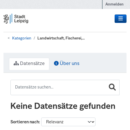
Zum Hauptinhalt wechseln
Anmelden
Kategorien
Landwirtschaft, Fischerei,...
Datensätze
Über uns
Keine Datensätze gefunden
Sortieren nach