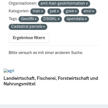
Organisationen:
amt-fuer-geoinformation
Kategorien:
tran
just
gove
envi
Tags:
GeoSN
DSGKL
opendata
Cadastral parcels
Ergebnisse filtern
Bitte versuch es mit einer anderen Suche.
Landwirtschaft, Fischerei, Forstwirtschaft und
Nahrungsmittel