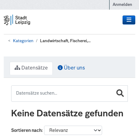
Zum Hauptinhalt wechseln
Anmelden
Kategorien
Landwirtschaft, Fischerei,...
Datensätze
Über uns
Keine Datensätze gefunden
Sortieren nach