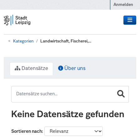
Zum Hauptinhalt wechseln
Anmelden
Kategorien
Landwirtschaft, Fischerei,...
Datensätze
Über uns
Keine Datensätze gefunden
Sortieren nach