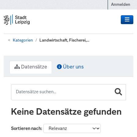
Zum Hauptinhalt wechseln
Anmelden
Kategorien
Landwirtschaft, Fischerei,...
Datensätze
Über uns
Keine Datensätze gefunden
Sortieren nach