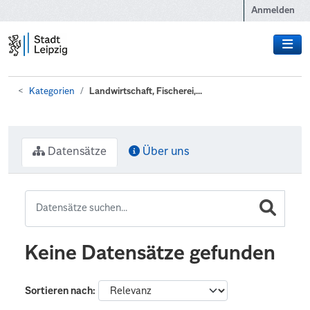
Zum Hauptinhalt wechseln
Anmelden
Kategorien
Landwirtschaft, Fischerei,...
Datensätze
Über uns
Keine Datensätze gefunden
Sortieren nach