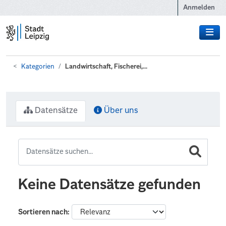
Zum Hauptinhalt wechseln
Anmelden
Kategorien
Landwirtschaft, Fischerei,...
Datensätze
Über uns
Keine Datensätze gefunden
Sortieren nach