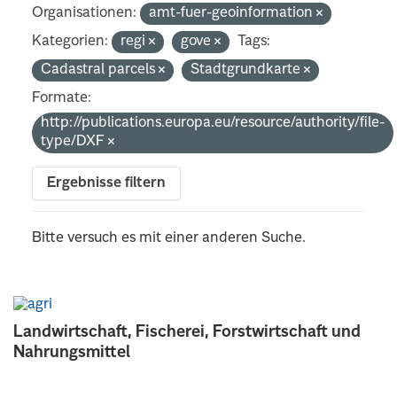
Organisationen:
amt-fuer-geoinformation
Kategorien:
regi
gove
Tags:
Cadastral parcels
Stadtgrundkarte
Formate:
http://publications.europa.eu/resource/authority/file-
type/DXF
Ergebnisse filtern
Bitte versuch es mit einer anderen Suche.
Landwirtschaft, Fischerei, Forstwirtschaft und
Nahrungsmittel