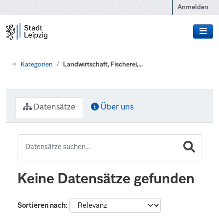
Zum Hauptinhalt wechseln
Anmelden
Kategorien
Landwirtschaft, Fischerei,...
Datensätze
Über uns
Keine Datensätze gefunden
Sortieren nach