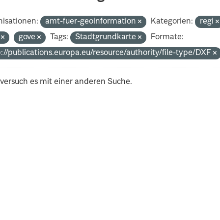
isationen:
amt-fuer-geoinformation
Kategorien:
regi
i
gove
Tags:
Stadtgrundkarte
Formate:
://publications.europa.eu/resource/authority/file-type/DXF
 versuch es mit einer anderen Suche.