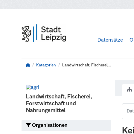
Zum Hauptinhalt wechseln
Datensätze
O
Kategorien
Landwirtschaft, Fischerei,...
Landwirtschaft, Fischerei,
Forstwirtschaft und
Nahrungsmittel
Organisationen
Ke