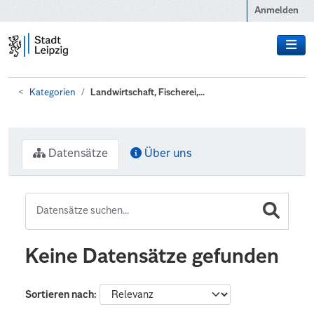
Zum Hauptinhalt wechseln
Anmelden
Kategorien
Landwirtschaft, Fischerei,...
Datensätze
Über uns
Keine Datensätze gefunden
Sortieren nach