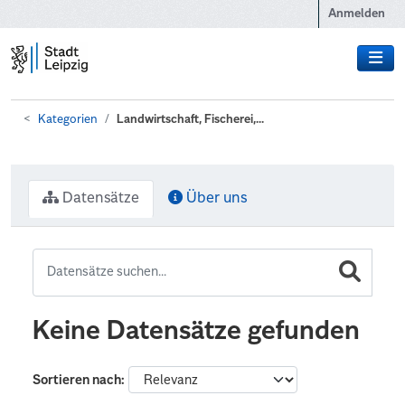
Zum Hauptinhalt wechseln
Anmelden
Kategorien
Landwirtschaft, Fischerei,...
Datensätze
Über uns
Keine Datensätze gefunden
Sortieren nach