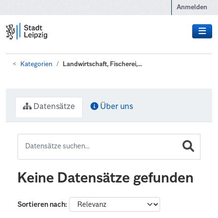
Zum Hauptinhalt wechseln
Anmelden
Kategorien
Landwirtschaft, Fischerei,...
Datensätze
Über uns
Keine Datensätze gefunden
Sortieren nach