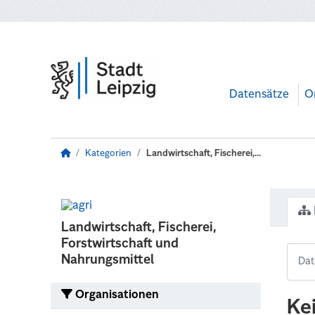
Zum Hauptinhalt wechseln
Datensätze
O
Kategorien
Landwirtschaft, Fischerei,...
Landwirtschaft, Fischerei,
Forstwirtschaft und
Nahrungsmittel
Organisationen
Ke