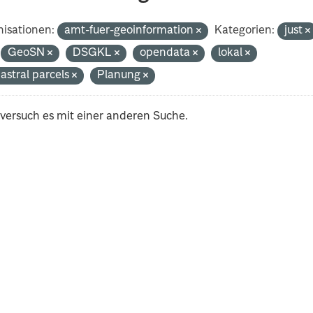
isationen:
amt-fuer-geoinformation
Kategorien:
just
GeoSN
DSGKL
opendata
lokal
astral parcels
Planung
 versuch es mit einer anderen Suche.