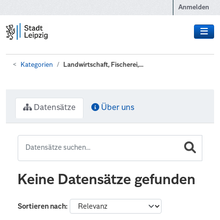
Zum Hauptinhalt wechseln
Anmelden
Kategorien
Landwirtschaft, Fischerei,...
Datensätze
Über uns
Keine Datensätze gefunden
Sortieren nach