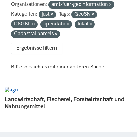
Organisationen:
amt-fuer-geoinformation
Kategorien:
just
Tags:
GeoSN
DSGKL
opendata
lokal
Cadastral parcels
Ergebnisse filtern
Bitte versuch es mit einer anderen Suche.
Landwirtschaft, Fischerei, Forstwirtschaft und
Nahrungsmittel