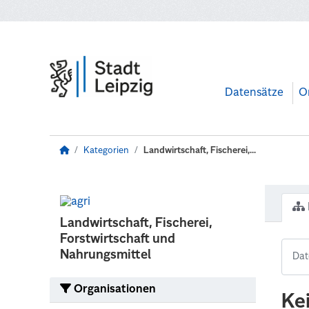
Zum Hauptinhalt wechseln
Datensätze
O
Kategorien
Landwirtschaft, Fischerei,...
Landwirtschaft, Fischerei,
Forstwirtschaft und
Nahrungsmittel
Organisationen
Ke