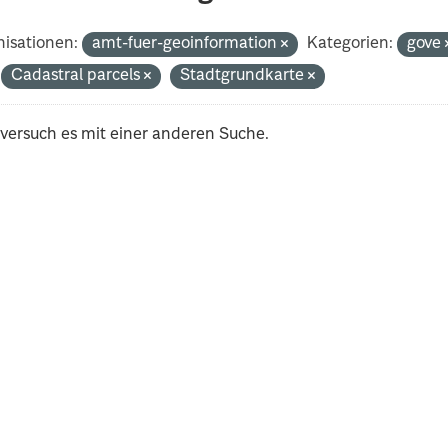
isationen:
amt-fuer-geoinformation
Kategorien:
gove
Cadastral parcels
Stadtgrundkarte
 versuch es mit einer anderen Suche.