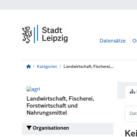
Zum Hauptinhalt wechseln
Datensätze
O
Kategorien
Landwirtschaft, Fischerei,...
Landwirtschaft, Fischerei,
Forstwirtschaft und
Nahrungsmittel
Organisationen
Ke