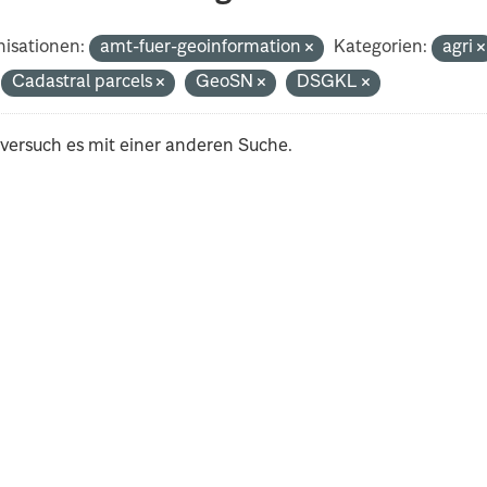
isationen:
amt-fuer-geoinformation
Kategorien:
agri
Cadastral parcels
GeoSN
DSGKL
 versuch es mit einer anderen Suche.