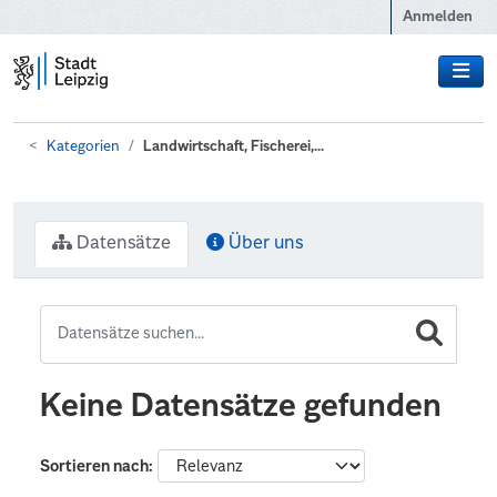
Zum Hauptinhalt wechseln
Anmelden
Kategorien
Landwirtschaft, Fischerei,...
Datensätze
Über uns
Keine Datensätze gefunden
Sortieren nach