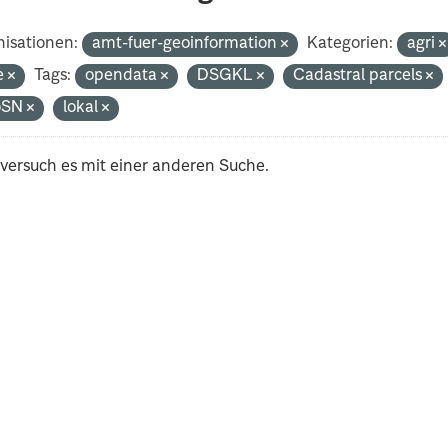
isationen:
amt-fuer-geoinformation
Kategorien:
agri
e
Tags:
opendata
DSGKL
Cadastral parcels
oSN
lokal
 versuch es mit einer anderen Suche.