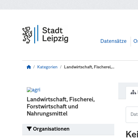
Zum Hauptinhalt wechseln
Datensätze
O
Kategorien
Landwirtschaft, Fischerei,...
Landwirtschaft, Fischerei,
Forstwirtschaft und
Nahrungsmittel
Organisationen
Ke