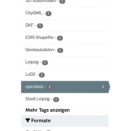
3D-Stadtmodell
-
1
CityGML
-
1
DXF
-
1
ESRI Shapefile
-
1
Geobasisdaten
-
1
Leipzig
-
1
LoD2
-
1
opendata
-
x
1
Stadt Leipzig
-
1
Mehr Tags anzeigen
Formate