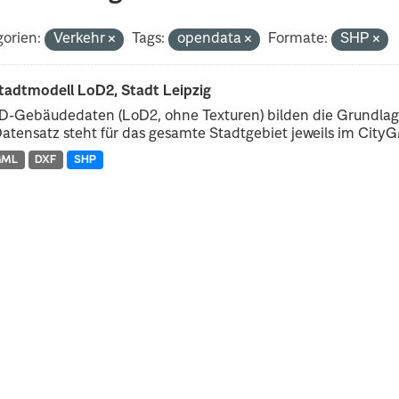
orien:
Verkehr
Tags:
opendata
Formate:
SHP
tadtmodell LoD2, Stadt Leipzig
D-Gebäudedaten (LoD2, ohne Texturen) bilden die Grundlage
atensatz steht für das gesamte Stadtgebiet jeweils im CityGM
GML
DXF
SHP