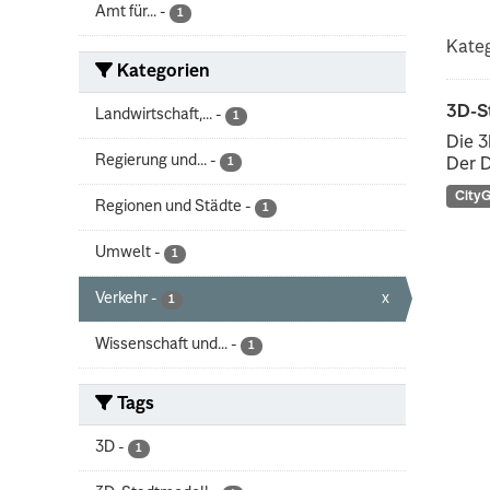
Amt für...
-
1
Kateg
Kategorien
3D-S
Landwirtschaft,...
-
1
Die 3
Regierung und...
-
1
Der D
City
Regionen und Städte
-
1
Umwelt
-
1
Verkehr
-
x
1
Wissenschaft und...
-
1
Tags
3D
-
1