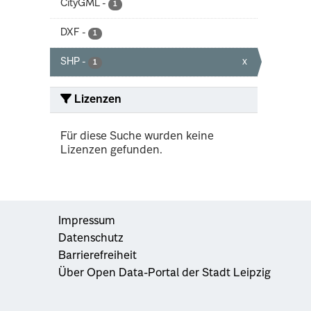
CityGML
-
1
DXF
-
1
SHP
-
x
1
Lizenzen
Für diese Suche wurden keine
Lizenzen gefunden.
Impressum
Datenschutz
Barrierefreiheit
Über Open Data-Portal der Stadt Leipzig