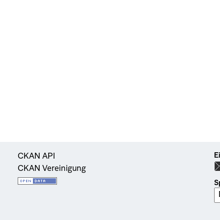
E
CKAN API
CKAN Vereinigung
S