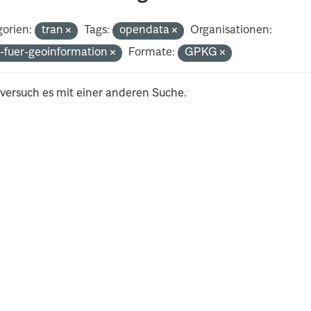
orien:
tran
Tags:
opendata
Organisationen:
-fuer-geoinformation
Formate:
GPKG
 versuch es mit einer anderen Suche.