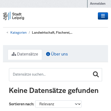
Zum Hauptinhalt wechseln
Anmelden
Kategorien
Landwirtschaft, Fischerei,...
Datensätze
Über uns
Keine Datensätze gefunden
Sortieren nach