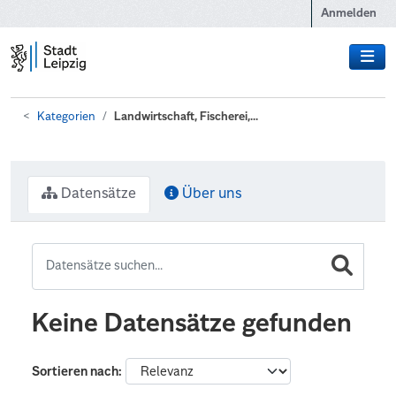
Zum Hauptinhalt wechseln
Anmelden
Kategorien
Landwirtschaft, Fischerei,...
Datensätze
Über uns
Keine Datensätze gefunden
Sortieren nach