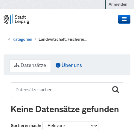
Zum Hauptinhalt wechseln
Anmelden
Kategorien
Landwirtschaft, Fischerei,...
Datensätze
Über uns
Keine Datensätze gefunden
Sortieren nach