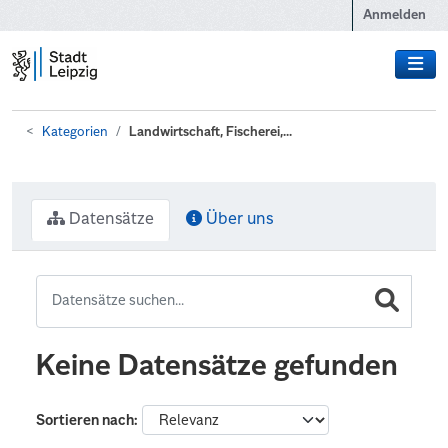
Zum Hauptinhalt wechseln
Anmelden
Kategorien
Landwirtschaft, Fischerei,...
Datensätze
Über uns
Keine Datensätze gefunden
Sortieren nach