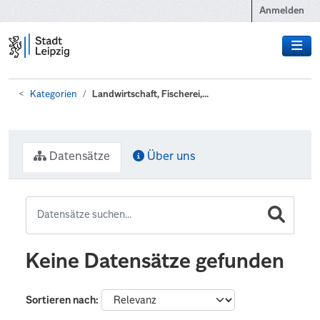
Zum Hauptinhalt wechseln
Anmelden
Kategorien
Landwirtschaft, Fischerei,...
Datensätze
Über uns
Keine Datensätze gefunden
Sortieren nach