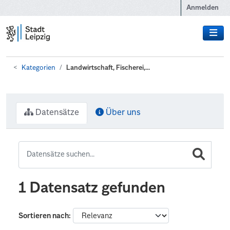
Zum Hauptinhalt wechseln
Anmelden
Kategorien
Landwirtschaft, Fischerei,...
Datensätze
Über uns
1 Datensatz gefunden
Sortieren nach