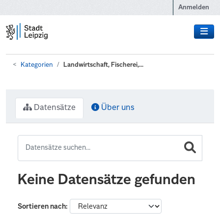
Zum Hauptinhalt wechseln
Anmelden
Kategorien
Landwirtschaft, Fischerei,...
Datensätze
Über uns
Keine Datensätze gefunden
Sortieren nach