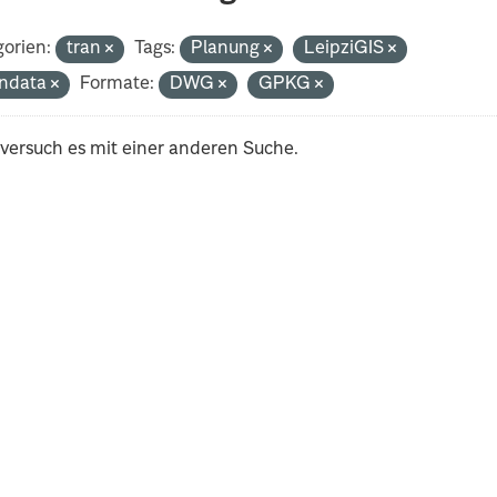
orien:
tran
Tags:
Planung
LeipziGIS
ndata
Formate:
DWG
GPKG
 versuch es mit einer anderen Suche.