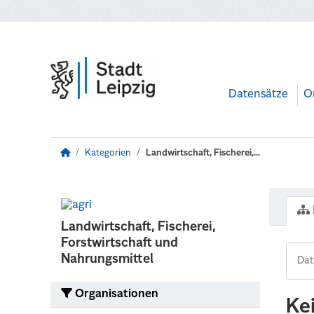
Zum Hauptinhalt wechseln
Datensätze
O
Kategorien
Landwirtschaft, Fischerei,...
Landwirtschaft, Fischerei,
Forstwirtschaft und
Nahrungsmittel
Organisationen
Ke