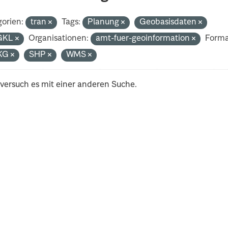
orien:
tran
Tags:
Planung
Geobasisdaten
GKL
Organisationen:
amt-fuer-geoinformation
Forma
KG
SHP
WMS
 versuch es mit einer anderen Suche.