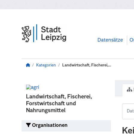
Zum Hauptinhalt wechseln
Datensätze
O
Kategorien
Landwirtschaft, Fischerei,...
Landwirtschaft, Fischerei,
Forstwirtschaft und
Nahrungsmittel
Organisationen
Ke