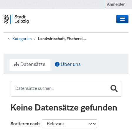
Zum Hauptinhalt wechseln
Anmelden
Kategorien
Landwirtschaft, Fischerei,...
Datensätze
Über uns
Keine Datensätze gefunden
Sortieren nach