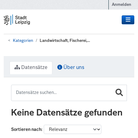
Zum Hauptinhalt wechseln
Anmelden
Kategorien
Landwirtschaft, Fischerei,...
Datensätze
Über uns
Keine Datensätze gefunden
Sortieren nach