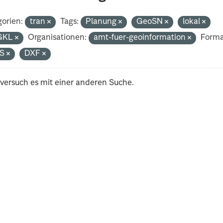
orien:
tran
Tags:
Planung
GeoSN
lokal
GKL
Organisationen:
amt-fuer-geoinformation
Forma
S
DXF
 versuch es mit einer anderen Suche.