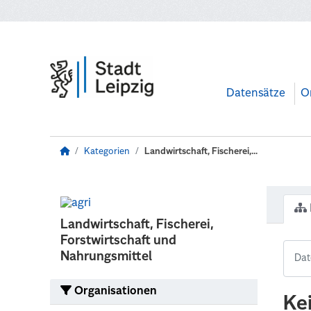
Zum Hauptinhalt wechseln
Datensätze
O
Kategorien
Landwirtschaft, Fischerei,...
Landwirtschaft, Fischerei,
Forstwirtschaft und
Nahrungsmittel
Organisationen
Ke