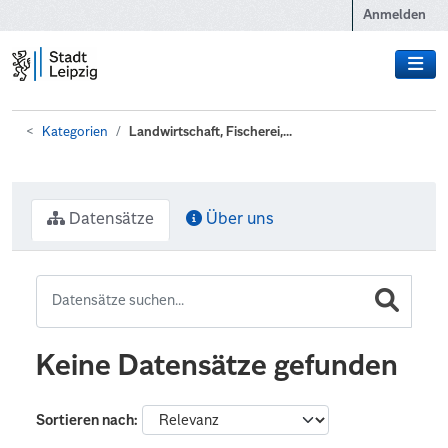
Zum Hauptinhalt wechseln
Anmelden
Kategorien
Landwirtschaft, Fischerei,...
Datensätze
Über uns
Keine Datensätze gefunden
Sortieren nach