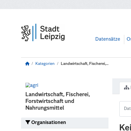
Zum Hauptinhalt wechseln
Datensätze
O
Kategorien
Landwirtschaft, Fischerei,...
Landwirtschaft, Fischerei,
Forstwirtschaft und
Nahrungsmittel
Organisationen
Ke