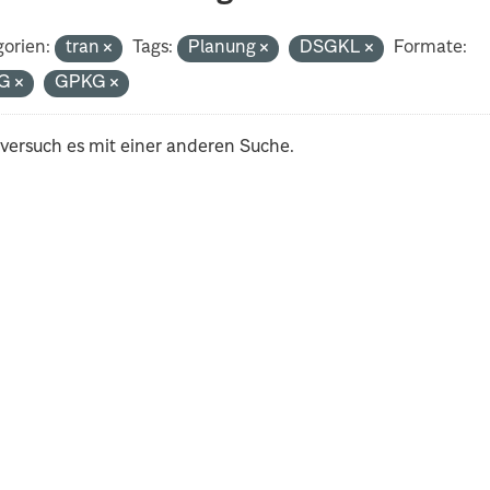
orien:
tran
Tags:
Planung
DSGKL
Formate:
G
GPKG
 versuch es mit einer anderen Suche.