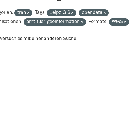
orien:
tran
Tags:
LeipziGIS
opendata
isationen:
amt-fuer-geoinformation
Formate:
WMS
 versuch es mit einer anderen Suche.