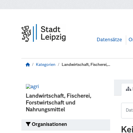
Zum Hauptinhalt wechseln
Datensätze
O
Kategorien
Landwirtschaft, Fischerei,...
Landwirtschaft, Fischerei,
Forstwirtschaft und
Nahrungsmittel
Organisationen
Ke