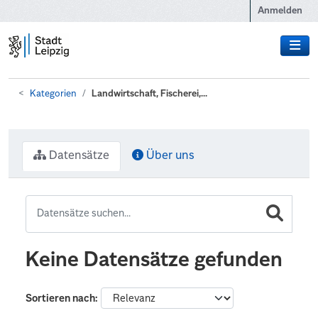
Zum Hauptinhalt wechseln
Anmelden
Kategorien
Landwirtschaft, Fischerei,...
Datensätze
Über uns
Keine Datensätze gefunden
Sortieren nach