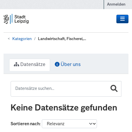
Zum Hauptinhalt wechseln
Anmelden
Kategorien
Landwirtschaft, Fischerei,...
Datensätze
Über uns
Keine Datensätze gefunden
Sortieren nach