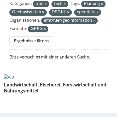
Kategorien:
tran
tech
Tags:
Planung
Geobasisdaten
DSGKL
opendata
Organisationen:
amt-fuer-geoinformation
Formate:
GPKG
Ergebnisse filtern
Bitte versuch es mit einer anderen Suche.
Landwirtschaft, Fischerei, Forstwirtschaft und
Nahrungsmittel