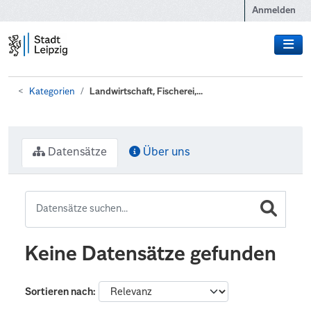
Zum Hauptinhalt wechseln
Anmelden
Kategorien
Landwirtschaft, Fischerei,...
Datensätze
Über uns
Keine Datensätze gefunden
Sortieren nach