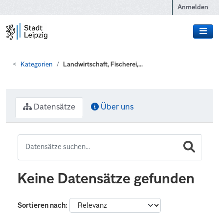
Zum Hauptinhalt wechseln
Anmelden
Kategorien
Landwirtschaft, Fischerei,...
Datensätze
Über uns
Keine Datensätze gefunden
Sortieren nach