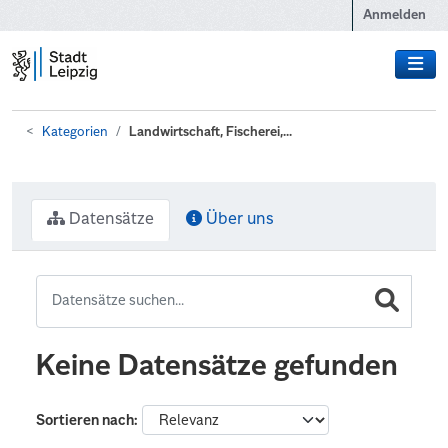
Zum Hauptinhalt wechseln
Anmelden
Kategorien
Landwirtschaft, Fischerei,...
Datensätze
Über uns
Keine Datensätze gefunden
Sortieren nach