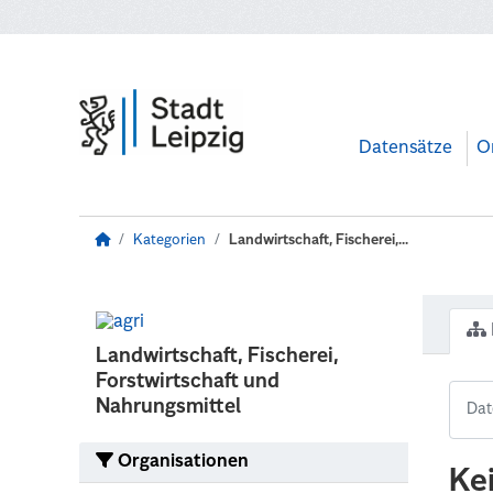
Zum Hauptinhalt wechseln
Datensätze
O
Kategorien
Landwirtschaft, Fischerei,...
Landwirtschaft, Fischerei,
Forstwirtschaft und
Nahrungsmittel
Organisationen
Ke