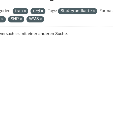
orien:
tran
regi
Tags:
Stadtgrundkarte
Format
F
SHP
WMS
 versuch es mit einer anderen Suche.