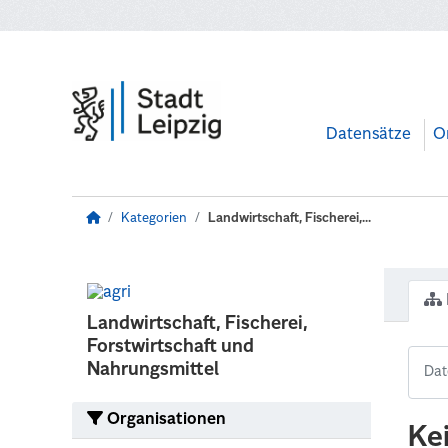
Zum Hauptinhalt wechseln
Datensätze
O
Kategorien
Landwirtschaft, Fischerei,...
Landwirtschaft, Fischerei,
Forstwirtschaft und
Nahrungsmittel
Organisationen
Ke