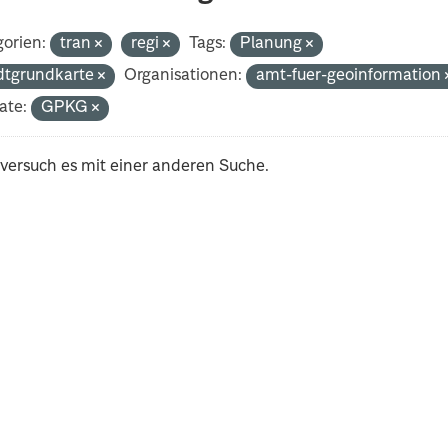
orien:
tran
regi
Tags:
Planung
dtgrundkarte
Organisationen:
amt-fuer-geoinformation
ate:
GPKG
 versuch es mit einer anderen Suche.