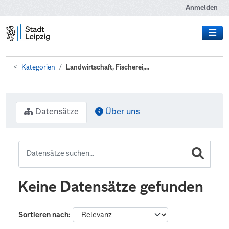
Zum Hauptinhalt wechseln
Anmelden
Kategorien
Landwirtschaft, Fischerei,...
Datensätze
Über uns
Keine Datensätze gefunden
Sortieren nach