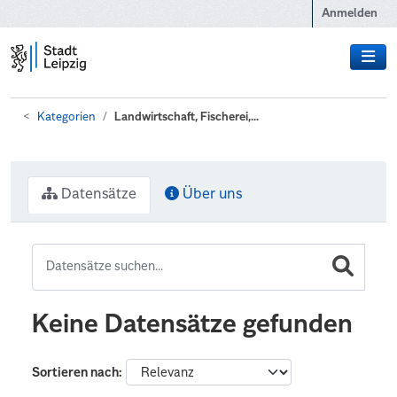
Zum Hauptinhalt wechseln
Anmelden
Kategorien
Landwirtschaft, Fischerei,...
Datensätze
Über uns
Keine Datensätze gefunden
Sortieren nach