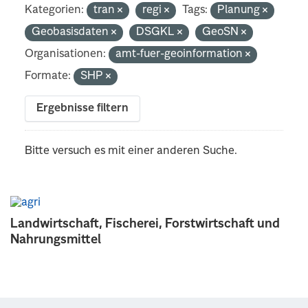
Kategorien:
tran
regi
Tags:
Planung
Geobasisdaten
DSGKL
GeoSN
Organisationen:
amt-fuer-geoinformation
Formate:
SHP
Ergebnisse filtern
Bitte versuch es mit einer anderen Suche.
Landwirtschaft, Fischerei, Forstwirtschaft und
Nahrungsmittel