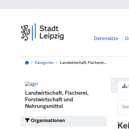
Zum Hauptinhalt wechseln
Datensätze
O
Kategorien
Landwirtschaft, Fischerei,...
Landwirtschaft, Fischerei,
Forstwirtschaft und
Nahrungsmittel
Organisationen
Ke