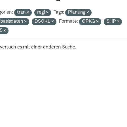
orien:
tran
regi
Tags:
Planung
basisdaten
DSGKL
Formate:
GPKG
SHP
S
 versuch es mit einer anderen Suche.