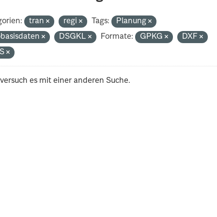
orien:
tran
regi
Tags:
Planung
basisdaten
DSGKL
Formate:
GPKG
DXF
S
 versuch es mit einer anderen Suche.