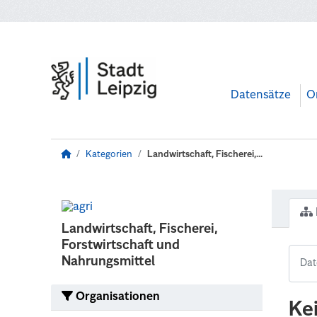
Zum Hauptinhalt wechseln
Datensätze
O
Kategorien
Landwirtschaft, Fischerei,...
Landwirtschaft, Fischerei,
Forstwirtschaft und
Nahrungsmittel
Organisationen
Ke